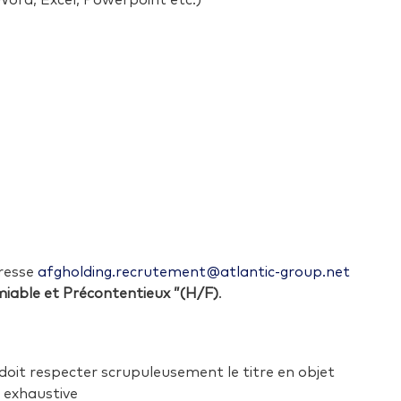
Word, Excel, Powerpoint etc.)
dresse
afgholding.recrutement@atlantic-group.net
iable et Précontentieux
”(H/F)
.
doit respecter scrupuleusement le titre en objet
s exhaustive