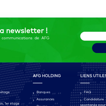
la newsletter !
es communications de AFG
AFG HOLDING
LIENS UTILE
 étage
Banques
FAQ
Assurances
Candidature
n, 1er étage
spontanée pour