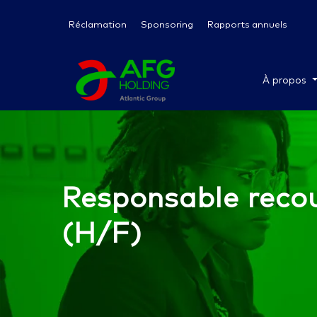
Réclamation
Sponsoring
Rapports annuels
À propos
Responsable reco
(H/F)