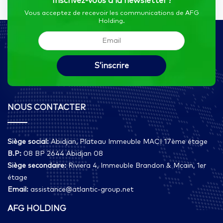
Inscrivez-vous à la newsletter !
Vous acceptez de recevoir les communications de AFG
Holding.
NOUS CONTACTER
Siège social:
Abidjan, Plateau Immeuble MACI 17ème étage
B.P:
08 BP 2644 Abidjan 08
Siège secondaire:
Riviera 4, Immeuble Brandon & Mcain, 1er
étage
Email:
assistance@atlantic-group.net
AFG HOLDING