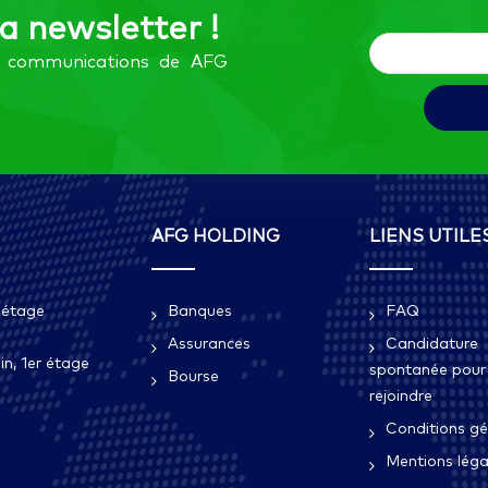
la newsletter !
es communications de AFG
AFG HOLDING
LIENS UTILE
 étage
Banques
FAQ
Assurances
Candidature
n, 1er étage
spontanée pour
Bourse
rejoindre
Conditions gé
Mentions léga