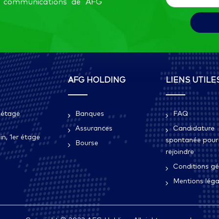
es communications de AFG
AFG HOLDING
LIENS UTILE
 étage
Banques
FAQ
Assurances
Candidature
n, 1er étage
spontanée pour
Bourse
rejoindre
Conditions gé
Mentions léga