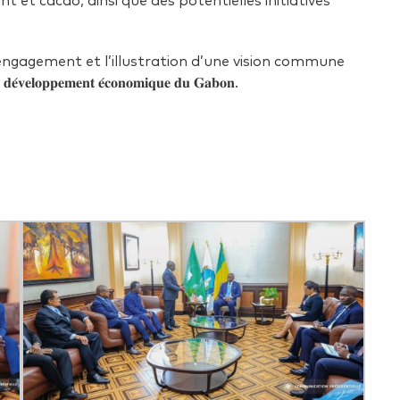
nt et cacao, ainsi que des potentielles initiatives
engagement et l’illustration d’une vision commune
𝐞 𝐝𝐞́𝐯𝐞𝐥𝐨𝐩𝐩𝐞𝐦𝐞𝐧𝐭 𝐞́𝐜𝐨𝐧𝐨𝐦𝐢𝐪𝐮𝐞 𝐝𝐮 𝐆𝐚𝐛𝐨𝐧.