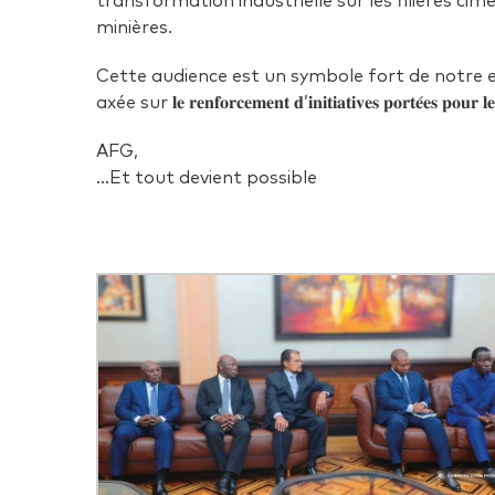
transformation industrielle sur les filières cime
minières.
Cette audience est un symbole fort de notre 
axée sur 𝐥𝐞 𝐫𝐞𝐧𝐟𝐨𝐫𝐜𝐞𝐦𝐞𝐧𝐭 𝐝’𝐢𝐧𝐢𝐭𝐢𝐚𝐭𝐢𝐯𝐞𝐬 𝐩𝐨𝐫𝐭𝐞́𝐞𝐬 𝐩𝐨𝐮𝐫 𝐥
AFG,
…Et tout devient possible