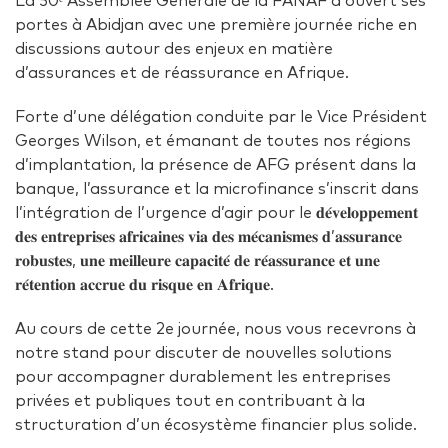
La 50ᵉ Assemblée Générale de la FANAF a ouvert ses
portes à Abidjan avec une première journée riche en
discussions autour des enjeux en matière
d’assurances et de réassurance en Afrique.
Forte d’une délégation conduite par le Vice Président
Georges Wilson, et émanant de toutes nos régions
d’implantation, la présence de AFG présent dans la
banque, l’assurance et la microfinance s’inscrit dans
l’intégration de l’urgence d’agir pour le 𝐝𝐞́𝐯𝐞𝐥𝐨𝐩𝐩𝐞𝐦𝐞𝐧𝐭
𝐝𝐞𝐬 𝐞𝐧𝐭𝐫𝐞𝐩𝐫𝐢𝐬𝐞𝐬 𝐚𝐟𝐫𝐢𝐜𝐚𝐢𝐧𝐞𝐬 𝐯𝐢𝐚 𝐝𝐞𝐬 𝐦𝐞́𝐜𝐚𝐧𝐢𝐬𝐦𝐞𝐬 𝐝’𝐚𝐬𝐬𝐮𝐫𝐚𝐧𝐜𝐞
𝐫𝐨𝐛𝐮𝐬𝐭𝐞𝐬, 𝐮𝐧𝐞 𝐦𝐞𝐢𝐥𝐥𝐞𝐮𝐫𝐞 𝐜𝐚𝐩𝐚𝐜𝐢𝐭𝐞́ 𝐝𝐞 𝐫𝐞́𝐚𝐬𝐬𝐮𝐫𝐚𝐧𝐜𝐞 𝐞𝐭 𝐮𝐧𝐞
𝐫𝐞́𝐭𝐞𝐧𝐭𝐢𝐨𝐧 𝐚𝐜𝐜𝐫𝐮𝐞 𝐝𝐮 𝐫𝐢𝐬𝐪𝐮𝐞 𝐞𝐧 𝐀𝐟𝐫𝐢𝐪𝐮𝐞.
Au cours de cette 2e journée, nous vous recevrons à
notre stand pour discuter de nouvelles solutions
pour accompagner durablement les entreprises
privées et publiques tout en contribuant à la
structuration d’un écosystème financier plus solide.