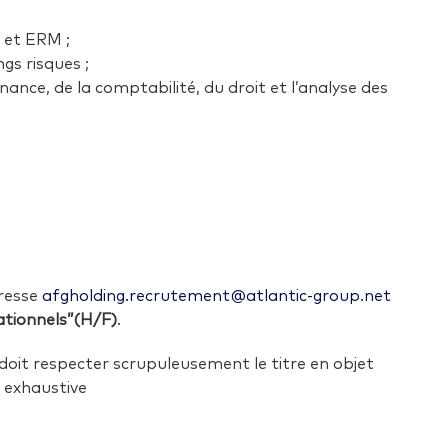
 et ERM ;
gs risques ;
ance, de la comptabilité, du droit et l’analyse des
dresse
afgholding.recrutement@atlantic-group.net
ationnels”(H/F)
.
doit respecter scrupuleusement le titre en objet
s exhaustive