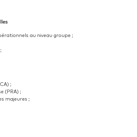
lles
pérationnels au niveau groupe ;
;
CA) ;
e (PRA) ;
es majeures ;