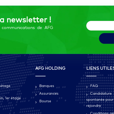
la newsletter !
es communications de AFG
AFG HOLDING
LIENS UTILE
 étage
Banques
FAQ
Assurances
Candidature
n, 1er étage
spontanée pour
Bourse
rejoindre
Conditions gé