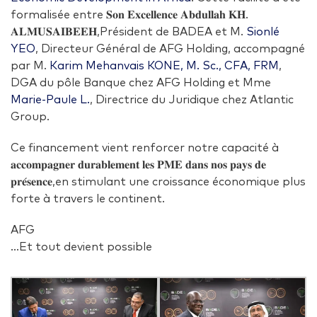
formalisée entre 𝐒𝐨𝐧 𝐄𝐱𝐜𝐞𝐥𝐥𝐞𝐧𝐜𝐞 𝐀𝐛𝐝𝐮𝐥𝐥𝐚𝐡 𝐊𝐇.
𝐀𝐋𝐌𝐔𝐒𝐀𝐈𝐁𝐄𝐄𝐇,Président de BADEA et M.
Sionlé
YEO
, Directeur Général de AFG Holding, accompagné
par M.
Karim Mehanvais KONE, M. Sc., CFA, FRM
,
DGA du pôle Banque chez AFG Holding et Mme
Marie-Paule L.
, Directrice du Juridique chez Atlantic
Group.
Ce financement vient renforcer notre capacité à
𝐚𝐜𝐜𝐨𝐦𝐩𝐚𝐠𝐧𝐞𝐫 𝐝𝐮𝐫𝐚𝐛𝐥𝐞𝐦𝐞𝐧𝐭 𝐥𝐞𝐬 𝐏𝐌𝐄 𝐝𝐚𝐧𝐬 𝐧𝐨𝐬 𝐩𝐚𝐲𝐬 𝐝𝐞
𝐩𝐫𝐞́𝐬𝐞𝐧𝐜𝐞,en stimulant une croissance économique plus
forte à travers le continent.
AFG
…Et tout devient possible