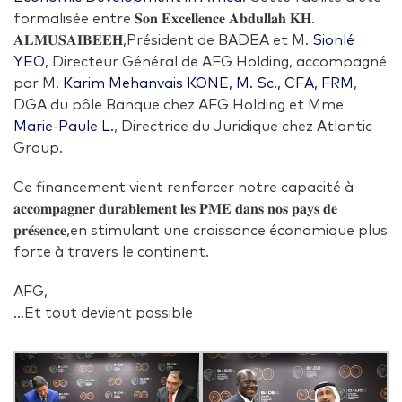
formalisée entre 𝐒𝐨𝐧 𝐄𝐱𝐜𝐞𝐥𝐥𝐞𝐧𝐜𝐞 𝐀𝐛𝐝𝐮𝐥𝐥𝐚𝐡 𝐊𝐇.
𝐀𝐋𝐌𝐔𝐒𝐀𝐈𝐁𝐄𝐄𝐇,Président de BADEA et M.
Sionlé
YEO
, Directeur Général de AFG Holding, accompagné
par M.
Karim Mehanvais KONE, M. Sc., CFA, FRM
,
DGA du pôle Banque chez AFG Holding et Mme
Marie-Paule L.
, Directrice du Juridique chez Atlantic
Group.
Ce financement vient renforcer notre capacité à
𝐚𝐜𝐜𝐨𝐦𝐩𝐚𝐠𝐧𝐞𝐫 𝐝𝐮𝐫𝐚𝐛𝐥𝐞𝐦𝐞𝐧𝐭 𝐥𝐞𝐬 𝐏𝐌𝐄 𝐝𝐚𝐧𝐬 𝐧𝐨𝐬 𝐩𝐚𝐲𝐬 𝐝𝐞
𝐩𝐫𝐞́𝐬𝐞𝐧𝐜𝐞,en stimulant une croissance économique plus
forte à travers le continent.
AFG,
…Et tout devient possible