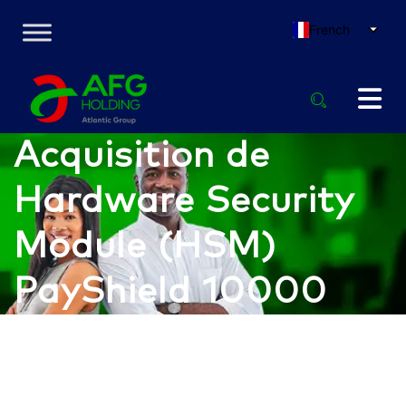
French
Acquisition de
Hardware Security
Module (HSM)
PayShield 10000